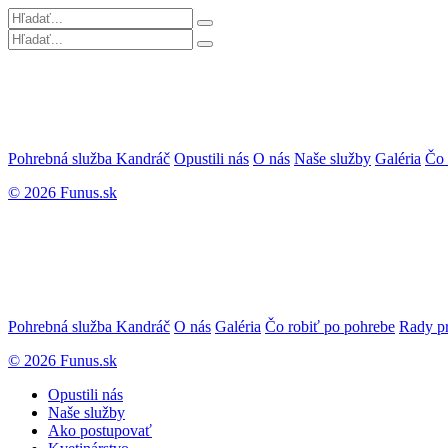
Pohrebná služba Kandráč
Opustili nás
O nás
Naše služby
Galéria
Čo 
© 2026 Funus.sk
Pohrebná služba Kandráč
O nás
Galéria
Čo robiť po pohrebe
Rady pr
© 2026 Funus.sk
Opustili nás
Naše služby
Ako postupovať