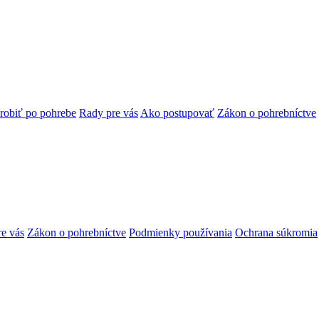
robiť po pohrebe
Rady pre vás
Ako postupovať
Zákon o pohrebníctve
e vás
Zákon o pohrebníctve
Podmienky používania
Ochrana súkromia