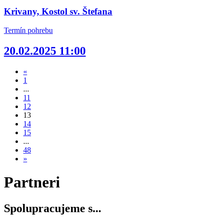
Krivany, Kostol sv. Štefana
Termín pohrebu
20.02.2025 11:00
«
1
...
11
12
13
14
15
...
48
»
Partneri
Spolupracujeme s...