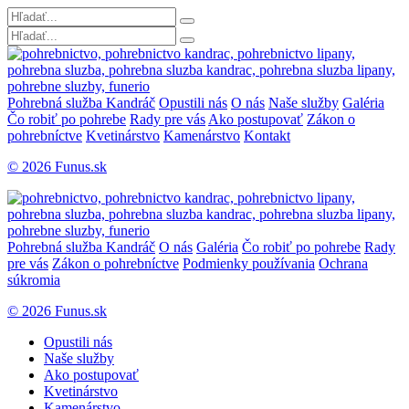
Pohrebná služba Kandráč
Opustili nás
O nás
Naše služby
Galéria
Čo robiť po pohrebe
Rady pre vás
Ako postupovať
Zákon o
pohrebníctve
Kvetinárstvo
Kamenárstvo
Kontakt
© 2026 Funus.sk
Pohrebná služba Kandráč
O nás
Galéria
Čo robiť po pohrebe
Rady
pre vás
Zákon o pohrebníctve
Podmienky používania
Ochrana
súkromia
© 2026 Funus.sk
Opustili nás
Naše služby
Ako postupovať
Kvetinárstvo
Kamenárstvo